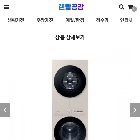
0
생활가전
주방가전
계절/환경
정수기
인터넷
상품 상세보기