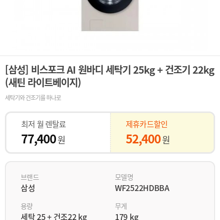
[삼성] 비스포크 AI 원바디 세탁기 25kg + 건조기 22kg
(새틴 라이트베이지)
세탁기와 건조기를 하나로
최저 월 렌탈료
제휴카드할인
77,400
52,400
원
원
브랜드
모델명
삼성
WF2522HDBBA
용량
무게
세탁 25 + 건조22 kg
179 kg