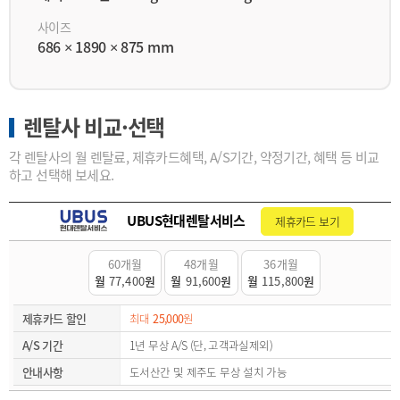
사이즈
686 × 1890 × 875 mm
렌탈사 비교·선택
각 렌탈사의 월 렌탈료, 제휴카드혜택, A/S기간, 약정기간, 혜택 등 비교
하고 선택해 보세요.
UBUS현대렌탈서비스
제휴카드 보기
60개월
48개월
36개월
월
77,400
원
월
91,600
원
월
115,800
원
제휴카드 할인
최대
25,000
원
A/S 기간
1년 무상 A/S (단, 고객과실제외)
안내사항
도서산간 및 제주도 무상 설치 가능