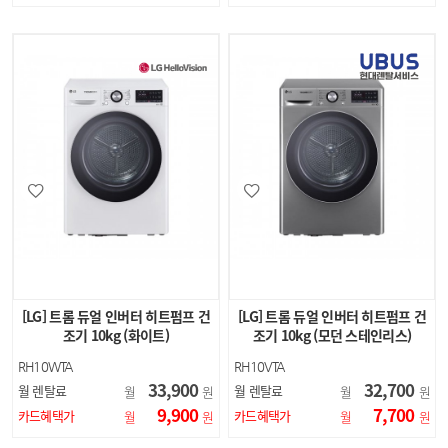
[LG] 트롬 듀얼 인버터 히트펌프 건
[LG] 트롬 듀얼 인버터 히트펌프 건
조기 10kg (화이트)
조기 10kg (모던 스테인리스)
RH10WTA
RH10VTA
33,900
32,700
월 렌탈료
월 렌탈료
월
원
월
원
9,900
7,700
카드혜택가
카드혜택가
월
원
월
원