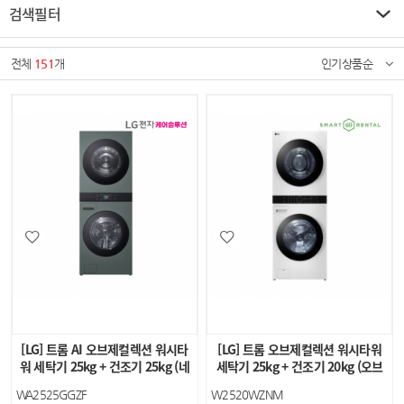
검색필터
전체
151
개
인기상품순
[LG] 트롬 AI 오브제컬렉션 워시타
[LG] 트롬 오브제컬렉션 워시타워
워 세탁기 25kg + 건조기 25kg (네
세탁기 25kg + 건조기 20kg (오브
이처 그린…
제컬렉션 릴리…
WA2525GGZF
W2520WZNM