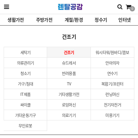
0
생활가전
주방가전
계절/환경
정수기
인터넷
건조기
세탁기
건조기
워시타워/원바디/콤보
의류관리기
슈드레서
안마의자
청소기
반려용품
연수기
가구/침대
TV
복합기/프린터
IT제품
기타생활가전
런닝머신
싸이클
로잉머신
전기자전거
기타운동기구
의료기기
미용기기
무인로봇