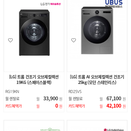
[LG] 트롬 건조기 오브제컬렉션
[LG] 트롬 AI 오브제컬렉션 건조기
19KG (스페이스블랙)
25kg (모던 스테인리스)
RG19KN
RD25VS
33,900
67,100
월 렌탈료
월 렌탈료
월
원
월
원
0
42,100
카드혜택가
카드혜택가
월
원
월
원