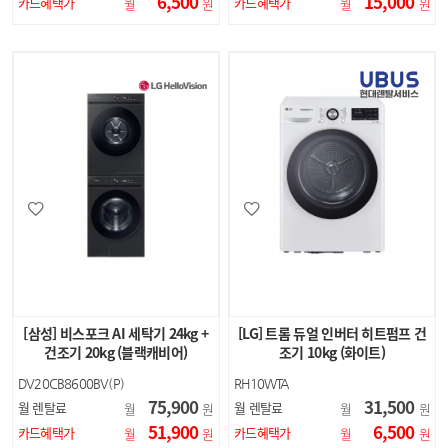
6,500
15,000
카드혜택가
카드혜택가
월
원
월
원
[삼성] 비스포크 AI 세탁기 24kg +
[LG] 트롬 듀얼 인버터 히트펌프 건
건조기 20kg (블랙캐비어)
조기 10kg (화이트)
DV20CB8600BV(P)
RH10WTA
75,900
31,500
월 렌탈료
월 렌탈료
월
원
월
원
51,900
6,500
카드혜택가
카드혜택가
월
원
월
원