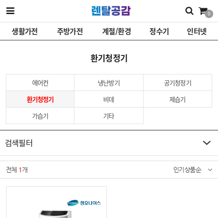
0
생활가전
주방가전
계절/환경
정수기
인터넷
환기청정기
에어컨
냉난방기
공기청정기
환기청정기
비데
제습기
가습기
기타
검색필터
전체
1
개
인기상품순