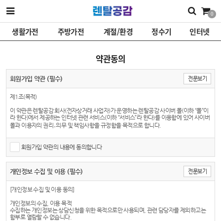
0
생활가전
주방가전
계절/환경
정수기
인터넷
약관동의
회원가입 약관 (필수)
전문보기
제1조(목적)
이 약관은 렌탈공감 회사(전자상거래 사업자)가 운영하는 렌탈공감 사이버 몰(이하 “몰”이
라 한다)에서 제공하는 인터넷 관련 서비스(이하 “서비스”라 한다)를 이용함에 있어 사이버
몰과 이용자의 권리․의무 및 책임사항을 규정함을 목적으로 합니다.
※「PC통신, 무선 등을 이용하는 전자상거래에 대해서도 그 성질에 반하지 않는 한 이 약관
을 준용합니다.」
회원가입 약관의 내용에 동의합니다
제2조(정의)
개인정보 수집 및 이용 (필수)
전문보기
① “몰”이란 헬로벨렌탈 회사가 재화 또는 용역(이하 “재화 등”이라 함)을 이용자에게 제공
하기 위하여 컴퓨터 등 정보통신설비를 이용하여 재화 등을 거래할 수 있도록 설정한 가상
의 영업장을 말하며, 아울러 사이버몰을 운영하는 사업자의 의미로도 사용합니다.
[개인정보 수집 및 이용 동의]
② “이용자”란 “몰”에 접속하여 이 약관에 따라 “몰”이 제공하는 서비스를 받는 회원 및 비회
개인정보의 수집, 이용 목적
원을 말합니다.
수집하는 개인정보는 상담신청을 위한 목적으로만 사용되며, 관련 담당자를 제외하고는
함부로 열람할 수 없습니다.