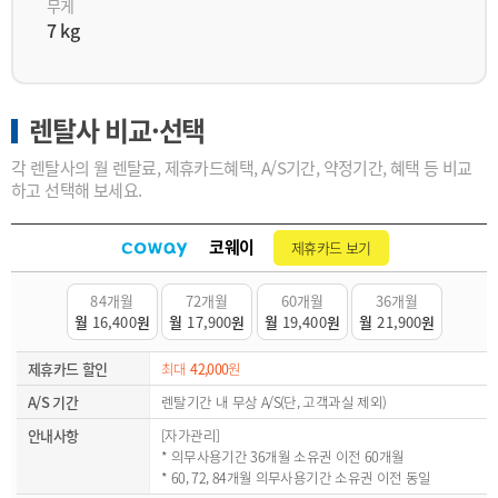
무게
7 kg
렌탈사 비교·선택
각 렌탈사의 월 렌탈료, 제휴카드혜택, A/S기간, 약정기간, 혜택 등 비교
하고 선택해 보세요.
코웨이
제휴카드 보기
84개월
72개월
60개월
36개월
월
16,400
원
월
17,900
원
월
19,400
원
월
21,900
원
제휴카드 할인
최대
42,000
원
A/S 기간
렌탈기간 내 무상 A/S(단, 고객과실 제외)
안내사항
[자가관리]
* 의무사용기간 36개월 소유권 이전 60개월
* 60, 72, 84개월 의무사용기간 소유권 이전 동일