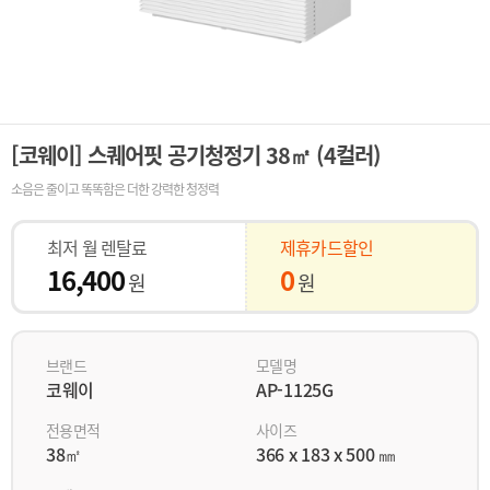
[코웨이] 스퀘어핏 공기청정기 38㎡ (4컬러)
소음은 줄이고 똑똑함은 더한 강력한 청정력
최저 월 렌탈료
제휴카드할인
16,400
0
원
원
브랜드
모델명
코웨이
AP-1125G
전용면적
사이즈
38㎡
366 x 183 x 500 ㎜