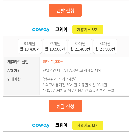
렌탈 신청
코웨이
제휴카드 보기
84개월
72개월
60개월
36개월
월
18,400
원
월
19,900
원
월
21,400
원
월
23,900
원
제휴카드 할인
최대
42,000
원
A/S 기간
렌탈기간 내 무상 A/S(단, 고객과실 제외)
안내사항
[방문관리 주기: 4개월]
* 의무사용기간 36개월 소유권 이전 60개월
* 60, 72, 84개월 의무사용기간 소유권 이전 동일
렌탈 신청
코웨이
제휴카드 보기