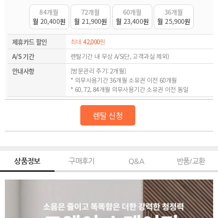
84개월
72개월
60개월
36개월
월
20,400
원
월
21,900
원
월
23,400
원
월
25,900
원
제휴카드 할인
최대
42,000
원
A/S 기간
렌탈기간 내 무상 A/S(단, 고객과실 제외)
안내사항
[방문관리 주기: 2개월]
* 의무사용기간 36개월 소유권 이전 60개월
* 60, 72, 84개월 의무사용기간 소유권 이전 동일
렌탈 신청
상품정보
구매후기
Q&A
반품/교환